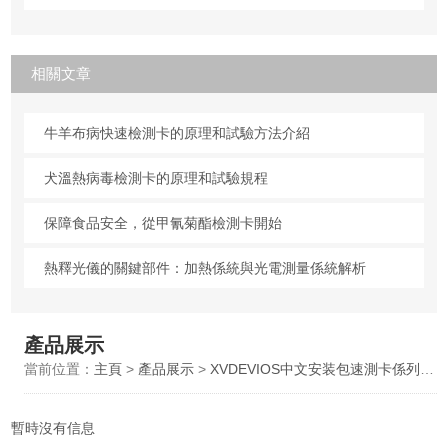
相關文章
牛羊布病快速檢測卡的原理和試驗方法介紹
犬溫熱病毒檢測卡的原理和試驗規程
保障食品安全，從甲氰菊酯檢測卡開始
熱釋光儀的關鍵部件：加熱係統與光電測量係統解析
產品展示
當前位置：
主頁
>
產品展示
>
XVDEVIOS中文安装包速測卡係列
>
暫時沒有信息