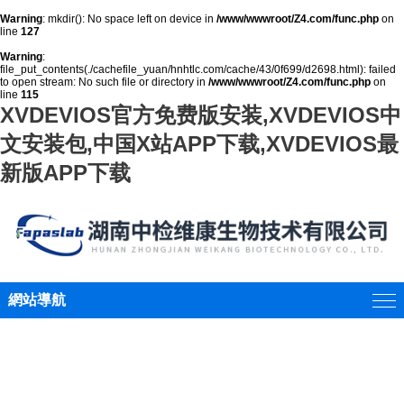
Warning
: mkdir(): No space left on device in
/www/wwwroot/Z4.com/func.php
on
line
127
Warning
:
file_put_contents(./cachefile_yuan/hnhtlc.com/cache/43/0f699/d2698.html): failed
to open stream: No such file or directory in
/www/wwwroot/Z4.com/func.php
on
line
115
XVDEVIOS官方免费版安装,XVDEVIOS中
文安装包,中国X站APP下载,XVDEVIOS最
新版APP下载
網站導航