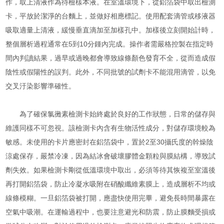
作，取上清液作為待檢樣本液。在室溫環境下，從鋁箔袋中取出檢測
卡，平放於潔淨的台麵上，並做好相應標記。使用配套滴管或移液器
吸取適量上清液，緩慢垂直滴加至加樣孔中。加樣後立刻開始計時，
整個層析過程通常在5到10分鍾內完成。操作者需嚴格控製在指定時
間內判讀結果，過早或過晚都會導致線條顏色發育不全，從而造成假
陰性或假陽性的誤判。此外，不同批號的試劑卡不能混用滴管，以免
交叉汙染影響準確性。
為了確保氯黴素檢測卡始終處於良好的工作狀態，日常的儲存與
維護同樣不可忽視。該檢測卡內含有生物活性成分，對儲存環境較為
敏感。未使用的卡片應密封在鋁箔袋中，置於2至30攝氏度的幹燥陰
涼處保存，嚴禁冷凍，因為結冰會破壞膠體金顆粒與膜結構，導致試
劑失效。如果檢測卡剛從低溫環境中取出，必須等待其恢複至室溫後
再打開鋁箔袋，防止冷凝水吸附在硝酸纖維素膜上，造成層析不均或
線條模糊。一旦鋁箔袋被打開，應盡快使用完畢，避免長時間暴露在
空氣中吸潮。在運輸過程中，也要注意避光和防震，防止膜麵受損或