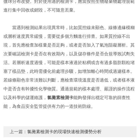
微球分布改變。對於使用過的檢測卡，應當按照生物廢棄物處理規範
進行集中回收或銷毀，不可隨意丟棄。
當遇到檢測結果出現異常時，比如質控線未顯色、線條邊緣模糊
或層析速度異常緩慢，需要從多個方麵進行排查。如果質控線不出
現，首先應檢查加樣量是否足夠，或者是否加入了氣泡阻礙層析。其
次要確認檢測卡是否在有效期內，以及儲存條件是否合規導致試劑失
活。若層析速度過慢，可能是樣本液過於粘稠或含有過多脂肪顆粒堵
塞了樣品墊，此時需優化前處理步驟，如增加離心時間或過濾樣本。
若線條顯色非常淡難以判斷，應檢查環境溫度是否過低，或者樣本液
中是否含有幹擾性化學物質。通過規範的樣本處理、嚴謹的操作流程
以及科學的儲運維護，
氯黴素檢測卡
能夠發揮出穩定可靠的篩查性
能，為食品安全監管提供有力的一道技術防線。
上一篇：
氯黴素檢測卡的現場快速檢測優勢分析