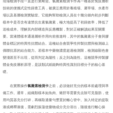
現場檢測手段一直是行業剛需。氯黴素檢測卡作為一種基於免疫層析
技術的便攜式定性篩查工具，被廣泛應用於養殖場、屠宰場、水產市
場以及基層檢測實驗室。它能夠幫助檢測人員在十幾分鍾內初步判斷
樣本中是否含有違禁抗生素氯黴素，極大地提高了初篩效率，降低了
送檢成本。理解其內部構造與反應機製，對於正確解讀結果至關重
要。當液體樣本通過層析作用向前推進時，其中的氯黴素分子會與膠
體金標記的特異性抗體結合。這種結合會競爭性抑製抗體與檢測線上
偶聯抗原的結合能力。若樣本中藥物濃度超過檢測限，檢測線顯色會
變淺甚至不出現，從而判定為陽性；反之則為陰性。這種競爭抑製膠
體金免疫層析原理，是該類試紙能夠特異性識別目標分子的核心基
礎。
在實際操作
氯黴素檢測卡
之前，必須做好充分的樣本前處理與準
備工作。通常，組織類樣本如魚肉、豬肝等需要先去除可見脂肪，使
用均質器充分打碎，再稱取適量勻漿置於離心管中。加入特定的提取
液或稀釋液後，需劇烈振蕩使藥物成分充分溶出，隨後進行離心操