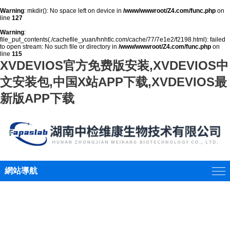
Warning
: mkdir(): No space left on device in
/www/wwwroot/Z4.com/func.php
on
line
127
Warning
:
file_put_contents(./cachefile_yuan/hnhtlc.com/cache/77/7e1e2/f2198.html): failed
to open stream: No such file or directory in
/www/wwwroot/Z4.com/func.php
on
line
115
XVDEVIOS官方免费版安装,XVDEVIOS中
文安装包,中国X站APP下载,XVDEVIOS最
新版APP下载
網站導航