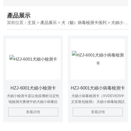
產品展示
當前位置：
主頁
>
產品展示
>
犬（貓）病毒檢測卡係列
>
犬細小病毒檢測卡
HZJ-6001犬細小檢測卡
HZJ-6001犬細小病毒檢測卡
犬細小檢測卡是以免疫層析法定性
犬細小病毒檢測卡（XVDEVIOS中
地檢測犬糞便中的犬細小病毒抗
文安装包檢測） 犬細小病毒檢測試
原。試劑條內的兩種單克隆抗體識
紙條是以免疫層析法定性地檢測犬
查看詳情
查看詳情
別不同的抗原表麵決定簇。如果樣
糞便中的犬細小病毒抗原。試劑條
品中含有犬細小病毒，病毒就會與
內的兩種單克隆抗體識別不同的抗
金標墊上膠體金包被的單克隆抗體
原表麵決定簇。如果樣品中含有犬