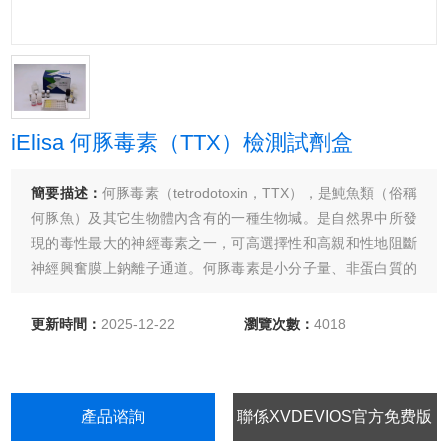
iElisa 何豚毒素（TTX）檢測試劑盒
簡要描述：
何豚毒素（tetrodotoxin，TTX），是魨魚類（俗稱
何豚魚）及其它生物體內含有的一種生物堿。是自然界中所發
現的毒性最大的神經毒素之一，可高選擇性和高親和性地阻斷
神經興奮膜上鈉離子通道。何豚毒素是小分子量、非蛋白質的
神經性毒素，其毒性比劇毒的青化鈉還要高1250多倍，0.5mg
即可致人於死命。
更新時間：
2025-12-22
瀏覽次數：
4018
產品谘詢
聯係XVDEVIOS官方免费版