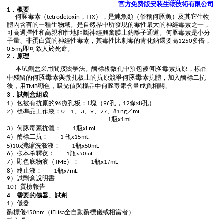
官方免费版安装生物技術有限公司
．概要
1
何豚毒素
是魨魚類
俗稱何豚魚）及其它生物
（tetrodotoxin，TTX），
（
體內含有的一種生物堿。是自然界中所發現的毒性最大的神經毒素之一，
可高選擇性和高親和性地阻斷神經興奮膜上鈉離子通道。何豚毒素是小分
子量、非蛋白質的神經性毒素，其毒性比劇毒的青化鈉還要高
多倍，
1250
.
即可致人於死命。
0
5mg
．原理
2
豚毒
本試劑盒采用間接競爭法。酶標板微孔中預包被
何
素抗原，樣品
豚毒
豚毒
中殘留的
何
素與微孔板上的抗原競爭
何
素抗體，加入酶標二抗
後，用
顯色，吸光值與樣品中何豚毒素含量成負相關。
TMB
．試劑盒組成
3
）包被有抗原的
微孔板：
塊（
孔，
條
孔）
1
96
1
96
12
×8
標準品工作液
2）
：0、1、3、9、27、81ng／mL
瓶
1
x1mL
）何豚毒素抗體：
瓶
3
1
x8mL
）酶標二抗：
瓶
4
1
x15mL
濃縮洗滌液：
瓶
5)10x
1
x50mL
）樣本希釋夜：
瓶
6
1
x50mL
）顯色底物液（
）：
瓶
7
TMB
1
x17mL
）終止液：
瓶
8
1
x7mL
）試劑盒說明書
9
）質檢報告
10
．需要的儀器、試劑
4
）儀器
1
酶標儀
（
全自動酶標儀或相當者）
450nm
iELisa