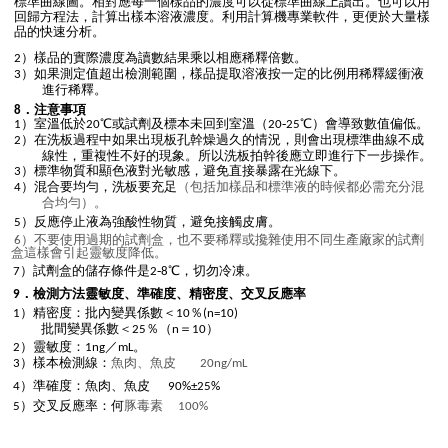
標準曲線圖。相對應每一個樣品的濃度可以從標準曲線上讀出。也可以用
回歸方程法，計算出樣本溶液濃度。利用計算機專業軟件，更便於大量樣
品的快速分析。
）樣品的實際濃度為讀數結果乘以相應稀釋倍數。
2
）如果測定值超出檢測範圍，樣品提取溶液按一定的比例用稀釋緩衝液
3
進行稀釋。
．注意事項
8
）室溫低於
℃或試劑及標本未回到室溫（
-
℃）會導致數值偏低。
1
20
20
25
）在洗板過程中如果出現板孔幹燥過久的情況，則會出現標準曲線不成
2
線性，重複性不好的現象。所以洗板拍幹後應立即進行下一步操作。
）標準物質和顯色液對光敏感，避免直接暴露在光線下。
3
）混合要均勻，洗板要充足
（包括加樣品和標準液的時候都必需充分混
4
合均勻）。
）反應停止液為強酸性物質，避免接觸皮膚。
5
）不要使用過期的試劑盒，也不要稀釋或攙雜使用不同生產廠家的試劑
6
盒這樣會引起靈敏度降低。
）試劑盒的儲存條件是
-
℃，切勿冷凍。
7
2
8
．檢測方法靈敏度、準確度、精密度、交叉反應率
9
）精密度：批內變異係數＜
％
1
10
(n=10)
批間變異係數＜
％（
＝
）
25
n
10
靈敏度
2）
：1ng／mL。
）樣本檢測線：
魚肉、魚皮
3
20ng/mL
）準確度：魚肉、魚皮
4
90%±25%
）交叉反應率：何
豚毒素
5
100%