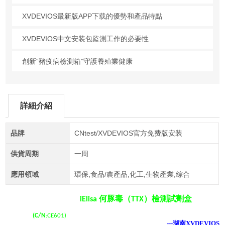
XVDEVIOS最新版APP下载的優勢和產品特點
XVDEVIOS中文安装包監測工作的必要性
創新“豬疫病檢測箱”守護養殖業健康
詳細介紹
品牌
CNtest/XVDEVIOS官方免费版安装
供貨周期
一周
應用領域
環保,食品/農產品,化工,生物產業,綜合
豚
毒
檢測試劑盒
iElisa 何
（TTX）
(C/N
:CE601)
---湖南XVDEVIOS