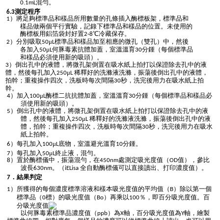
.
混勻。
0
1mL
.
測定程序
6
3
）將足夠標準品和樣品所用數量的孔條插入酶標板架，標準品和
1
樣品做兩個平行實驗，記錄下標準品和樣品的位置。未使用的
酶標板用鋁箔袋封好置
-
℃冷藏保存。
2
8
）分別吸取
μ
標準品和樣品加至相應的微孔（雙孔）中，然後
2
50
L
各加入
μ
豚毒素抗體加蓋，室溫溫育
分鍾（每個標準品
50
L何
30
和樣品必須使用新的吸頭）。
）倒出孔中的液體，將微孔架倒置在吸水紙上拍打以保證除去孔中的液
3
體，然後每孔加入
μ
稀釋好的洗滌液洗滌，振蕩後倒出孔中的液體，
250
L
拍幹；重複操作四次，洗板時每次間隔
秒，洗完後用力在吸水紙上拍
30
幹。
）加入
μ
酶標二抗抗體加蓋，室溫溫育
分鍾（每個標準品和樣品必
4
100
L
30
須使用新的吸頭）。
）倒出孔中的液體，將微孔架倒置在吸水紙上拍打以保證除去孔中的液
5
體，然後每孔加入
μ
稀釋好的洗滌液洗滌，振蕩後倒出孔中的液
250
L
體，拍幹；重複操作四次，洗板時每次間隔
秒，洗完後用力在吸水
30
紙上拍幹。
）每孔加入
μ
底物，室溫避光溫育
分鍾。
6
100
L
10
）每孔加入
μ
終止液，混勻。
7
50
L
）置於酶標儀中，振蕩混勻，在
處測定吸光度值
值
參比
8
450nm
（OD
），
波長
全自動酶標儀可以直接讀出、打印濃度值）。
630nm。（iELisa
．結果判定
7
）所獲得的每個濃度標準溶液和樣本吸光度值的平均值（
）除以第一個
1
B
標準品（
標）的吸光度值（
）再乘以
％，即百分吸光度值。百
0
Bo
100
分吸光度值
以何豚毒素標準品濃度值（
）為
軸，百分吸光度值為
軸，繪製
ppb
X
Y