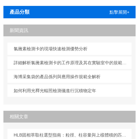
安装
產品分類
點擊展開+
新聞資訊
氯黴素檢測卡的現場快速檢測優勢分析
詳細解析氯黴素檢測卡的工作原理及其在實驗室中的規範操作與維護方法
海博采集袋的產品係列與應用操作規範全解析
如何利用光釋光輻照檢測儀進行沉積物定年
相關文章
HLB固相萃取柱選型指南：粒徑、柱容量與上樣體積的匹配原則