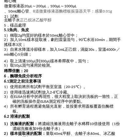
離心機
微量移液器
20μL～200μL，100μL～1000μL
離心管
道微量移液器
酶標板振蕩器
天平：感量
.
、50mL
、8
0
01g
）試劑
2
去離子水
正己烷
冰乙酸
甲醇
．樣品處理
5
.
魚肉、魚皮
5
1
）稱取
均質好的樣本於
離心管中；
1
2g
50mL
）加入
樣本提取液，劇烈震蕩混勻，
℃水浴
，期間手
2
10mL
90
10min
搖樣本
次；
3
）自來水降溫冷卻樣本，加入
正己烷，渦旋
室溫
3
1mL
30s，
4000r／
離心
分鍾
min
5
；
）取上清液
μ
到
μ
樣本希釋夜中，混勻；
4
100
L
300
L
）取
μ
混勻液用於檢測。
5
50
L
稀釋倍數：
20
．酶聯免疫分析程序
6
.
測定之前注意事項
6
1
）使用前將所有試劑平衡至室溫（
-
℃）。
1
20
25
）使用後迅速將試劑放入
-
℃冷藏。
2
2
8
）在
分析中的再現性，很大程度上取決於洗板的一致性，正
3
ELISA
確的洗板操作是
測定程序中的要點。
ELISA
）所有孵育過程應避免陽光直射，並按要求用蓋板覆蓋住酶標
4
板。
.
溶液的配製
6
2
）洗滌液的配製：
將濃縮洗滌液用去離子水稀釋
倍後使用（
份
1
10
1
濃縮洗滌液加
份去離子水）。
9
）樣本提取液的配製：
量取
甲醇、去離子水
、冰乙酸
2
40mL
60mL