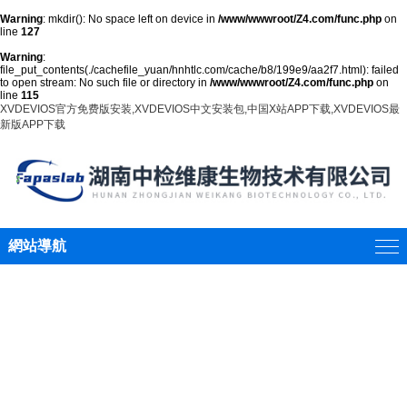
Warning
: mkdir(): No space left on device in
/www/wwwroot/Z4.com/func.php
on
line
127
Warning
:
file_put_contents(./cachefile_yuan/hnhtlc.com/cache/b8/199e9/aa2f7.html): failed
to open stream: No such file or directory in
/www/wwwroot/Z4.com/func.php
on
line
115
XVDEVIOS官方免费版安装,XVDEVIOS中文安装包,中国X站APP下载,XVDEVIOS最
新版APP下载
網站導航