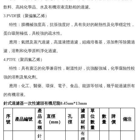
飲料、高純化學品、水及有機溶液流動相的過濾。
3.PVDF膜（聚偏氟乙烯）
特性：膜機械強度高，抗張強度好，具有良好的耐熱性及化學穩定性，
蛋白吸附極低，具較強的疏水性。
應用：氣體及蒸汽過濾，高溫液體過濾，組織培養基，添加劑等除菌過
濾，溶劑和化學原料淨化過濾。
4.PTFE（聚四氟乙烯）
特性：具有廣泛的化學兼容性，耐溫性好，抗強酸強堿，化學腐蝕性較
強的溶劑及氧化劑。
應用：化工、醫藥、環保、電子、食品、能源等領域，幾乎能過濾所有
的有機溶液。
針式過濾器一次性濾頭有機尼龍0.45um*13mm
產
濾
單
序
品
直徑
孔
膜
位
數
牌
產品編號
備注
號
名
（
mm
）
徑
材
數
量
價
稱
料
量
有
針
機