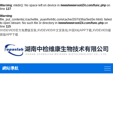
Warning
: mkdir(): No space left on device in
/www/wwwroot/Z4.com/func.php
on
line
127
Warning
:
file_put_contents(./cachefile_yuan/hnhtlc.com/cache/20/7d36a/3ed3e.html): failed
to open stream: No such file or directory in
/www/wwwroot/Z4.com/func.php
on
line
115
XVDEVIOS官方免费版安装,XVDEVIOS中文安装包,中国X站APP下载,XVDEVIOS最
新版APP下载
網站導航