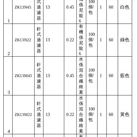
式
100
係
個
/
白色
ZK13N45
過
13
0.45
1
60
尼
包
濾
龍
器
1
6
有
針
機
式
100
係
個
/
綠色
ZK13N22
過
13
0.22
1
60
尼
包
濾
龍
器
2
6
水
針
係
式
混
100
個
/
藍色
ZK13M45
過
13
0.45
合
1
60
包
濾
纖
器
維
3
素
水
針
係
式
混
100
個
/
黃色
ZK13M22
過
13
0.22
合
1
60
包
濾
纖
器
維
4
素
有