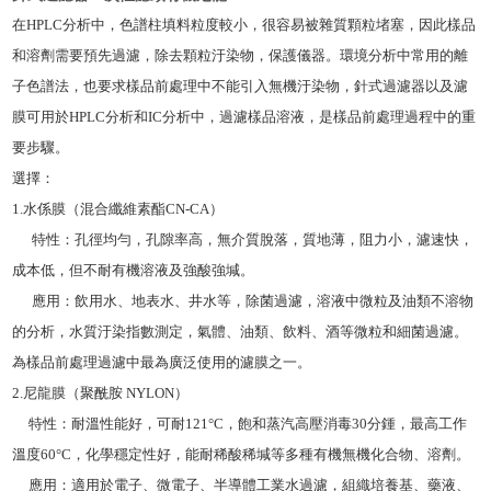
在
HPLC分析中，色譜柱填料粒度較小，很容易被雜質顆粒堵塞，因此樣品
和溶劑需要預先過濾，除去顆粒汙染物，保護儀器。環境分析中常用的離
子色譜法，也要求樣品前處理中不能引入無機汙染物，針式過濾器以及濾
膜可用於HPLC分析和IC分析中，過濾樣品溶液，是樣品前處理過程中的重
要步驟。
選擇：
1.水係膜（混合纖維素酯CN-CA）
特性：孔徑均勻，孔隙率高，無介質脫落，質地薄，阻力小，濾速快，
成本低，但不耐有機溶液及強酸強堿。
應用：飲用水、地表水、井水等，除菌過濾，溶液中微粒及油類不溶物
的分析，水質汙染指數測定，氣體、油類、飲料、酒等微粒和細菌過濾。
為樣品前處理過濾中最為廣泛使用的濾膜之一。
2.尼龍膜（聚酰胺 NYLON）
特性：耐溫性能好，可耐121°C，飽和蒸汽高壓消毒30分鍾，最高工作
溫度60°C，化學穩定性好，能耐稀酸稀堿等多種有機無機化合物、溶劑。
應用：適用於電子、微電子、半導體工業水過濾，組織培養基、藥液、