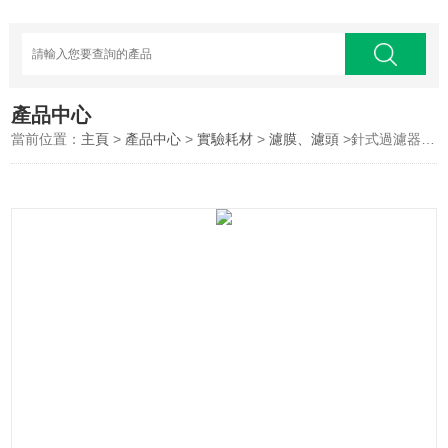
產品中心
當前位置：
主頁
>
產品中心
>
實驗耗材
>
濾膜、濾頭
>針式過濾器一次性濾頭有機尼龍0.45um*13mm