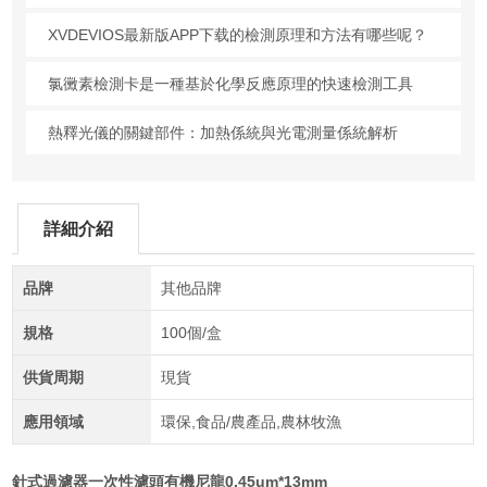
XVDEVIOS最新版APP下载的檢測原理和方法有哪些呢？
氯黴素檢測卡是一種基於化學反應原理的快速檢測工具
熱釋光儀的關鍵部件：加熱係統與光電測量係統解析
詳細介紹
品牌
其他品牌
規格
100個/盒
供貨周期
現貨
應用領域
環保,食品/農產品,農林牧漁
針式過濾器一次性濾頭有機尼龍0.45um*13mm