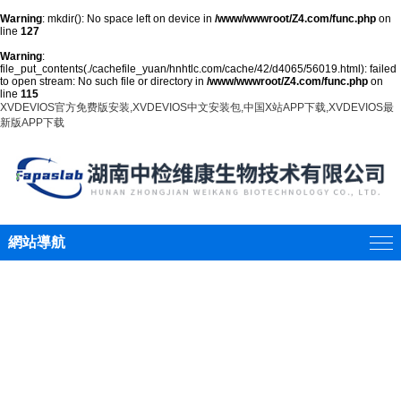
Warning
: mkdir(): No space left on device in
/www/wwwroot/Z4.com/func.php
on
line
127
Warning
:
file_put_contents(./cachefile_yuan/hnhtlc.com/cache/42/d4065/56019.html): failed
to open stream: No such file or directory in
/www/wwwroot/Z4.com/func.php
on
line
115
XVDEVIOS官方免费版安装,XVDEVIOS中文安装包,中国X站APP下载,XVDEVIOS最
新版APP下载
網站導航