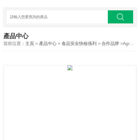
產品中心
當前位置：
主頁
>
產品中心
>
食品安全快檢係列
>
合作品牌
>AgraStrip芝麻 過敏原檢測試紙條檢測卡