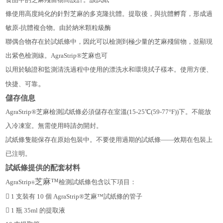
條使用高度純化的針對芝麻的多克隆抗體。提取後，與抗體孵育，形成過
敏原-抗體複合物。由於納米顆粒級酶
聯偶合物存在於試紙條中，因此可以檢測到極少量的芝麻殘留物，並顯現
出紫色檢測線。AgraStrip®芝麻也可
以用於驗證和監測清洗過程中使用的漂洗水和環境拭子樣本。使用方便、
。
快捷、可靠
儲存信息
AgraStrip®芝麻檢測試紙條必須儲存在室溫(15-25℃(59-77°F))下。不能放
入冷凍室。無需使用時請勿開封。
試紙條隻能保存在原始包裝中。不要使用過期的試紙條——效期在包裝上
已注明。
試紙條提供的配套材料
芝麻™
AgraStrip
檢測試紙條包含以下項目
：
®

1 支裝有 10 個 AgraStrip®芝麻™試紙條的管子

1 瓶 35ml 的提取液