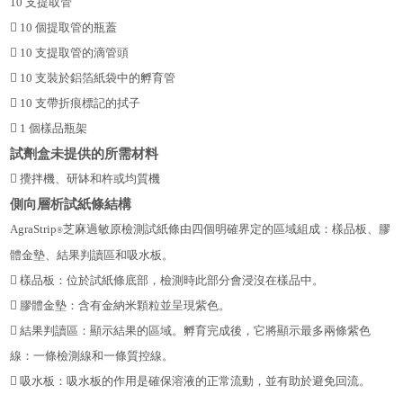
10 支提取管

10 個提取管的瓶蓋

10 支提取管的滴管頭

10 支裝於鋁箔紙袋中的孵育管

10 支帶折痕標記的拭子

1 個樣品瓶架
試劑盒未提供的所需材料

攪拌機、研缽和杵或均質機
側向層析試紙條結構
AgraStrip
芝麻過敏原檢測試紙條由四個明確界定的區域組成：樣品板、膠
®
體金墊、結果判讀區和吸水板。

樣品板：位於試紙條底部，檢測時此部分會浸沒在樣品中。

膠體金墊：含有金納米顆粒並呈現紫色。

結果判讀區：顯示結果的區域。孵育完成後，它將顯示最多兩條紫色
線：一條檢測線和一條質控線。

吸水板：吸水板的作用是確保溶液的正常流動，並有助於避免回流。