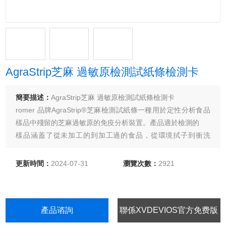
AgraStrip芝麻 過敏原檢測試紙條檢測卡
簡要描述：
AgraStrip芝麻 過敏原檢測試紙條檢測卡
romer 品牌AgraStrip®芝麻檢測試紙條一種用於定性分析食品
樣品中殘留的芝麻過敏原的免疫分析裝置。產品適於檢測的
樣品涵蓋了從未加工的到加工過的食品，從環境拭子到衝洗
水。
更新時間：
2024-07-31
瀏覽次數：
2921
產品谘詢
聯係XVDEVIOS官方免费版