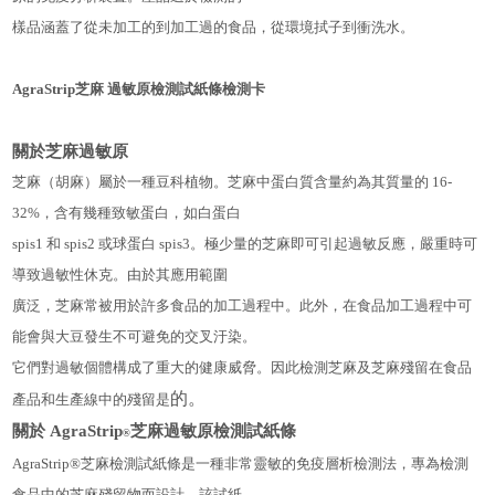
樣品涵蓋了從未加工的到加工過的食品，從環境拭子到衝洗水。
AgraStrip芝麻 過敏原檢測試紙條檢測卡
關於芝麻過敏原
芝麻（胡麻）屬於一種豆科植物。芝麻中蛋白質含量約為其質量的 16-
32%，含有幾種致敏蛋白，如白蛋白
spis1 和 spis2 或球蛋白 spis3。極少量的芝麻即可引起過敏反應，嚴重時可
導致過敏性休克。由於其應用範圍
廣泛，芝麻常被用於許多食品的加工過程中。此外，在食品加工過程中可
能會與大豆發生不可避免的交叉汙染。
它們對過敏個體構成了重大的健康威脅。因此檢測芝麻及芝麻殘留在食品
的。
產品和生產線中的殘留是
關於
AgraStrip
芝麻過敏原檢測試紙條
®
AgraStrip®芝麻檢測試紙條是一種非常靈敏的免疫層析檢測法，專為檢測
食品中的芝麻殘留物而設計。該試紙