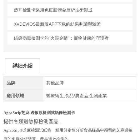
藍耳檢測卡采用免疫膠體金層析技術製成
XVDEVIOS最新版APP下载的結果判讀與驗證
貓瘟病毒檢測卡的“火眼金睛”：寵物健康的守護者
詳細介紹
品牌
其他品牌
應用領域
醫療衛生,食品/農產品,生物產業
AgraStrip芝麻 過敏原檢測試紙條檢測卡
提供各類過敏原檢測產品，
AgraStrip®芝麻檢測試紙條一種用於定性分析食品樣品中殘留的芝麻過敏
原的免疫分析裝置。產品適於檢測的