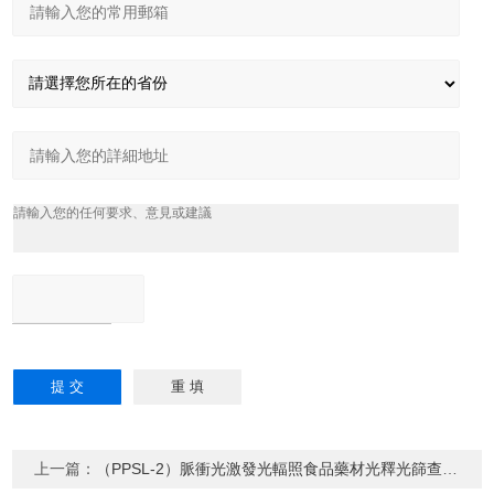
上一篇：
（PPSL-2）脈衝光激發光輻照食品藥材光釋光篩查係統