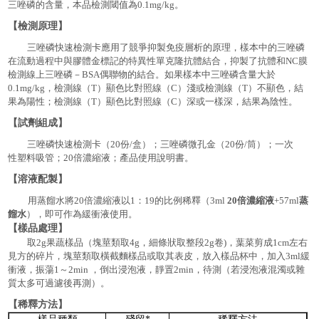
三唑磷的含量，本品檢測閾值為
0.1mg/kg。
【檢測原理】
三唑磷快速檢測卡應用了競爭抑製免疫層析的原理，樣本中的三唑磷
在流動過程中與膠體金標記的特異性單克隆抗體結合，抑製了抗體和
NC膜
檢測線上三唑磷－BSA偶聯物的結合。
如果樣本中
三唑磷
含量大於
0.1mg/kg
，
檢測線（
T）顯色比對照線（C）淺或檢測線（T）不顯色，結
果為陽性；檢測線（T）顯色比對照線（C）深或一樣深，結果為陰性。
【試劑組成】
三唑磷快速檢測卡（
20份/盒）；三唑磷微孔金（20份/筒）；一次
性塑料吸管；20倍濃縮液；產品使用說明書。
【溶液配製】
用蒸餾水將
20倍濃縮液以1：19的比例稀釋（3ml
20倍濃縮液
+57ml
蒸
餾水
），即可作為緩衝液使用。
【樣品處理】
取
2g果蔬樣品（塊莖類取4g，細條狀取整段2g卷)，葉菜剪成1cm左右
見方的碎片，塊莖類取橫截麵樣品或取其表皮，放入樣品杯中，加入3ml緩
衝液，振蕩1～2min ，倒出浸泡液，靜置2min，待測（若浸泡液混濁或雜
質太多可過濾後再測）。
【稀釋方法】