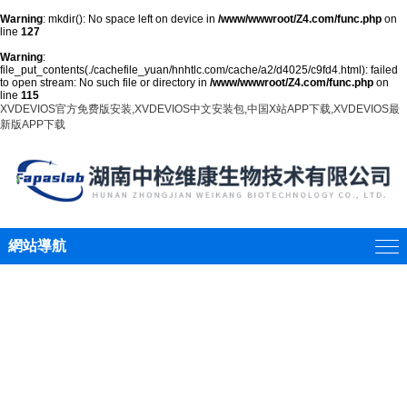
Warning
: mkdir(): No space left on device in
/www/wwwroot/Z4.com/func.php
on
line
127
Warning
:
file_put_contents(./cachefile_yuan/hnhtlc.com/cache/a2/d4025/c9fd4.html): failed
to open stream: No such file or directory in
/www/wwwroot/Z4.com/func.php
on
line
115
XVDEVIOS官方免费版安装,XVDEVIOS中文安装包,中国X站APP下载,XVDEVIOS最
新版APP下载
網站導航