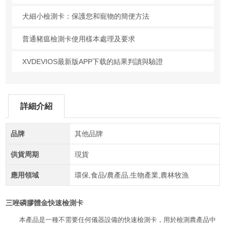
犬細小檢測卡：保護您和寵物的簡便方法
普通豬瘟檢測卡使用樣本處理及要求
XVDEVIOS最新版APP下载的結果判讀與驗證
詳細介紹
品牌
其他品牌
供貨周期
現貨
應用領域
環保,食品/農產品,生物產業,農林牧漁
三唑磷膠體金快速檢測卡
本產品是一種不需要任何儀器設備的快速檢測卡，用於檢測農產品中