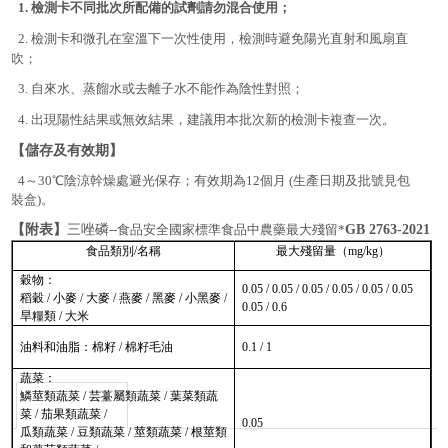
1.
檢測卡不同批次所配備的試劑請勿混合使用；
2.
檢測卡和微孔在室溫下一次性使用，檢測時避免陽光直射和風扇直
吹；
3.
自來水、蒸餾水或去離子水不能作為陰性對照；
4.
出現陽性結果或無效結果，建議用本批次新的檢測卡複查一次。
【儲存及有效期】
4～30℃陰涼幹燥處避光保存；有效期為12個月 (生產日期及批號見包
裝盒)。
【
附表
】
三唑磷
--食品安全國家標準食品中農藥最大殘留*
GB 2763-2021
食品類別/名稱
最大殘留量（mg/kg）
穀物：
0.05 / 0.05 / 0.05 / 0.05 / 0.05 / 0.05
稻穀 / 小麥 / 大麥 / 燕麥 / 黑麥 / 小黑麥 /
0.05 / 0.6
旱糧類 / 大米
油料和油脂：棉籽 / 棉籽毛油
0.1 / 1
蔬菜：
鱗莖類蔬菜 / 芸薹屬類蔬菜 / 葉菜類蔬
菜 / 茄果類蔬菜 /
0.05
瓜類蔬菜 / 豆類蔬菜 / 莖類蔬菜 / 根莖類