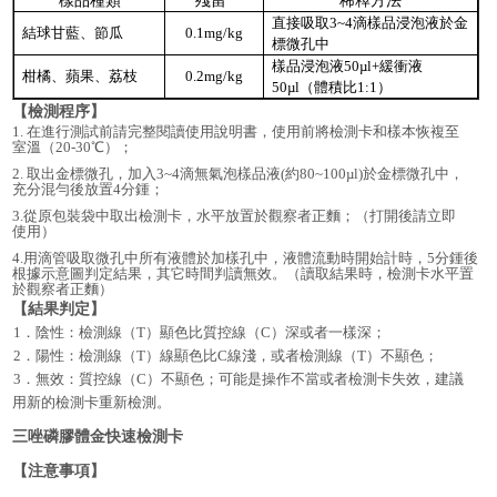
樣品種類
殘留*
稀釋方法
直接吸取3~4滴樣品浸泡液於金
結球甘藍、節瓜
0.1mg/kg
標微孔中
樣品浸泡液50µl+緩衝液
柑橘、蘋果、荔枝
0.2mg/kg
50µl（體積比1:1）
【
檢測程序
】
1.
在進行測試前請完整閱讀使用說明書，使用前將檢測卡和樣本恢複至
室溫（
20-30℃）；
2. 取出金標微孔，加入3~4滴無氣泡樣品液(約80~100µl)於金標微孔中，
充分混勻後放置4分鍾；
3.從原包裝袋中取出檢測卡，水平放置於觀察者正麵；（打開後請立即
使用）
4.用滴管吸取微孔中所有液體於加樣孔中，液體流動時開始計時，5分鍾後
根據示意圖判定結果，其它時間判讀無效。
（讀取結果時，檢測卡水平置
於觀察者正麵）
【
結果判定
】
1．
陰性：檢測線（
T）顯色比質控線（C）深或者一樣深
；
2．
陽性：檢測線（
T）
線顯色比
C線淺
，或者檢測線（
T）不顯色
；
3．
無效：質控線（
C）不顯色；可能是操作不當或者檢測卡失效
，
建議
用新的檢測卡重新檢測。
三唑磷膠體金快速檢測卡
【注意事項】