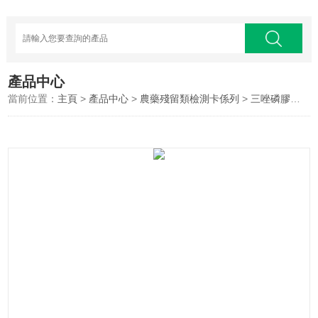
產品中心
當前位置：
主頁
>
產品中心
>
農藥殘留類檢測卡係列
>
三唑磷膠體金快速檢測卡