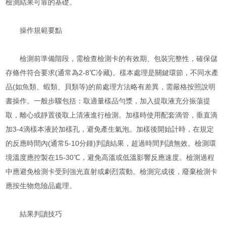
檢測結果可靠的基礎。
操作規範要點
檢測前準備階段，需檢查檢測卡的有效期、包裝完整性，確保儲
存條件符合要求(通常為2-8℃冷藏)。樣本處理是關鍵環節，不同水產
品(如魚類、蝦類、貝類等)的前處理方法略有差異，需嚴格按照說明
書操作。一般步驟包括：取適量樣品勻漿，加入提取液充分振蕩提
取，離心或靜置後取上清液進行檢測。加樣時使用配套滴管，垂直滴
加3-4滴樣本液於加樣孔，避免產生氣泡。加樣後開始計時，在規定
的反應時間內(通常5-10分鍾)判讀結果，超過時間判讀無效。檢測環
境溫度應控製在15-30℃，避免高溫或低溫影響反應速度。檢測過程
中應避免檢測卡受到強光直射或劇烈震動。檢測完成後，廢棄檢測卡
應按生物危險品處理。
結果判讀技巧