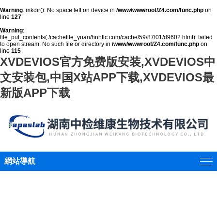
Warning
: mkdir(): No space left on device in
/www/wwwroot/Z4.com/func.php
on
line
127
Warning
:
file_put_contents(./cachefile_yuan/hnhtlc.com/cache/59/87f01/d9602.html): failed
to open stream: No such file or directory in
/www/wwwroot/Z4.com/func.php
on
line
115
XVDEVIOS官方免费版安装,XVDEVIOS中
文安装包,中国X站APP下载,XVDEVIOS最
新版APP下载
網站導航