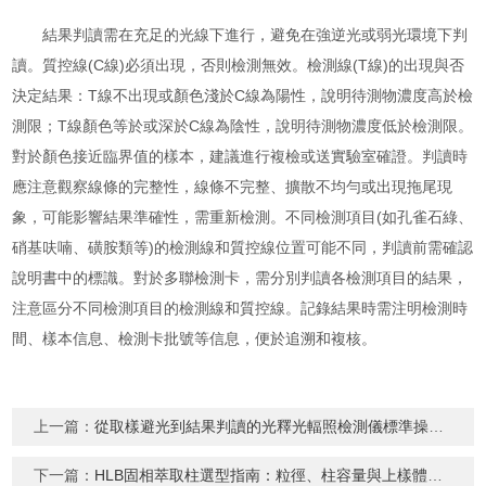
結果判讀需在充足的光線下進行，避免在強逆光或弱光環境下判
讀。質控線(C線)必須出現，否則檢測無效。檢測線(T線)的出現與否
決定結果：T線不出現或顏色淺於C線為陽性，說明待測物濃度高於檢
測限；T線顏色等於或深於C線為陰性，說明待測物濃度低於檢測限。
對於顏色接近臨界值的樣本，建議進行複檢或送實驗室確證。判讀時
應注意觀察線條的完整性，線條不完整、擴散不均勻或出現拖尾現
象，可能影響結果準確性，需重新檢測。不同檢測項目(如孔雀石綠、
硝基呋喃、磺胺類等)的檢測線和質控線位置可能不同，判讀前需確認
說明書中的標識。對於多聯檢測卡，需分別判讀各檢測項目的結果，
注意區分不同檢測項目的檢測線和質控線。記錄結果時需注明檢測時
間、樣本信息、檢測卡批號等信息，便於追溯和複核。
上一篇：
從取樣避光到結果判讀的光釋光輻照檢測儀標準操作步驟
下一篇：
HLB固相萃取柱選型指南：粒徑、柱容量與上樣體積的匹配原則