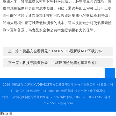
展望未來，隨著生物技術和材料科學的進步，將朝著更高的性能、更
廣的應用範圍和更低的成本發展。例如，通過基因工程可以設計出更
高性能的抗體；通過微加工技術可以製造出集成化的微型檢測設備；
通過大規模生產可以降低檢測卡的成本。這些技術進步將使氯黴素檢
測卡更加普及，為食品安全和公共衛生提供更有力的保障。
上一篇：
藥品安全看得見：XVDEVIOS最新版APP下载的科技力量
下一篇：
科技守護畜牧業——豬疫病檢測箱的革新與應用
2026 版權所有 © 湖南XVDEVIOS官方免费版安装生物技術有限公司
備案號：湘
ICP備2021015049號-1
sitemap.xml
管理登陸
技術支持：
化工儀器網
地址：湖南長沙市雨花區勞動東路1299號26棟 傳真：86-0731-89717356 郵件：
742655639@qq.com
網站地圖