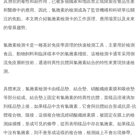
其潛在的毒性和副作用，已被多個國家和地區禁止或限製在食品生產
和醫療中的應用。因此，氯黴素的檢測成為了監管機構和科研單位關
注的焦點。本文將介紹氯黴素檢測卡的工作原理、應用場景以及未來
的發展趨勢。
氯黴素檢測卡是一種基於免疫學原理的快速檢測工具，主要用於檢測
食品、動物飼料和臨床樣本中的氯黴素殘留。這種檢測卡通常采用側
流免疫層析技術，通過特異性抗體與氯黴素結合的特性來實現快速檢
測。
具體來說，氯黴素檢測卡由樣品墊、結合墊、硝酸纖維素膜和吸收墊
等部分組成。結合墊上固定有氯黴素的特異性抗體，當樣品溶液滴加
到樣品墊上後，如果樣品中含有氯黴素，它會與抗體結合形成抗原-抗
體複合物。隨後，這個複合物流經硝酸纖維素膜，被固定在膜上的檢
測線捕獲，形成可見的條帶，從而表明樣品中存在氯黴素。如果樣品
中沒有氯黴素，則不會形成這樣的複合物，檢測線上不會出現條帶。