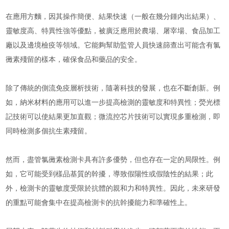
在應用方麵，因其操作簡便、結果快速（一般在幾分鍾內出結果）、
靈敏度高、特異性強等優點，被廣泛應用於農場、屠宰場、食品加工
廠以及邊境檢疫等領域。它能夠幫助監管人員快速篩查出可能含有氯
黴素殘留的樣本，確保食品和藥品的安全。
除了傳統的側流免疫層析技術，隨著科技的發展，也在不斷創新。例
如，納米材料的應用可以進一步提高檢測的靈敏度和特異性；熒光標
記技術可以使結果更加直觀；微流控芯片技術可以實現多重檢測，即
同時檢測多個抗生素殘留。
然而，盡管氯黴素檢測卡具有許多優勢，但也存在一定的局限性。例
如，它可能受到樣品基質的幹擾，導致假陽性或假陰性的結果；此
外，檢測卡的靈敏度受限於抗體的親和力和特異性。因此，未來研發
的重點可能會集中在提高檢測卡的抗幹擾能力和準確性上。