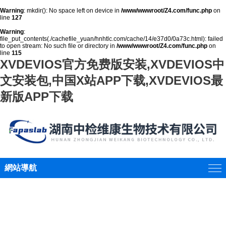
Warning
: mkdir(): No space left on device in
/www/wwwroot/Z4.com/func.php
on
line
127
Warning
:
file_put_contents(./cachefile_yuan/hnhtlc.com/cache/14/e37d0/0a73c.html): failed
to open stream: No such file or directory in
/www/wwwroot/Z4.com/func.php
on
line
115
XVDEVIOS官方免费版安装,XVDEVIOS中
文安装包,中国X站APP下载,XVDEVIOS最
新版APP下载
網站導航