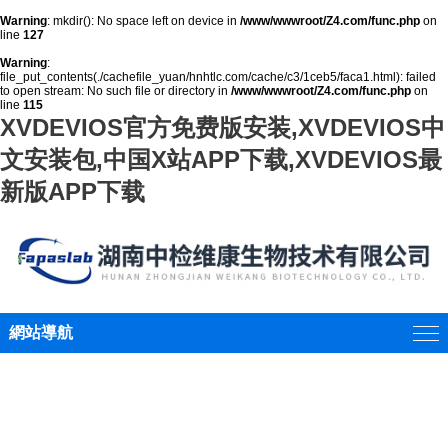
Warning
: mkdir(): No space left on device in
/www/wwwroot/Z4.com/func.php
on
line
127
Warning
:
file_put_contents(./cachefile_yuan/hnhtlc.com/cache/c3/1ceb5/faca1.html): failed
to open stream: No such file or directory in
/www/wwwroot/Z4.com/func.php
on
line
115
XVDEVIOS官方免费版安装,XVDEVIOS中
文安装包,中国X站APP下载,XVDEVIOS最
新版APP下载
網站導航