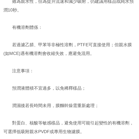
雖為親水性，但為提升流速和減少吸附，仍建議用樣品或純水預
潤10秒。
有機溶劑體係：
若過濾乙腈、甲苯等非極性溶劑，PTFE可直接使用；但親水膜
(如MCE)遇有機溶劑會收縮失效，應避免混用。
注意事項：
預潤液體積不宜過多，以免稀釋樣品；
潤濕後若長時間未用，膜麵幹燥需重新處理；
對蛋白、核酸等敏感樣品，避免使用可能引起變性的有機溶劑，
可選擇低吸附親水PVDF或專用生物濾膜。