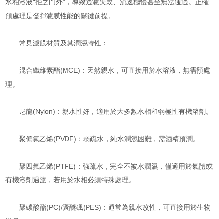
水相溶液“拒之門外”，導致過濾失敗、流速極慢甚至無法通過。正確
預處理是發揮濾膜性能的關鍵前提。
常見濾膜材質及其潤濕特性：
混合纖維素酯(MCE)：天然親水，可直接用於水溶液，無需預處
理。
尼龍(Nylon)：親水性好，適用於大多數水相和弱極性有機溶劑。
聚偏氟乙烯(PVDF)：弱疏水，純水潤濕困難，需酒精預潤。
聚四氟乙烯(PTFE)：強疏水，完全不被水潤濕，僅適用於氣體或
有機溶劑過濾，若用於水相必須特殊處理。
聚碳酸酯(PC)/聚醚碸(PES)：通常為親水改性，可直接用於生物