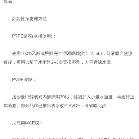
樣品。
針對性預處理方法：
PTFE濾膜(水相使用)：
先用100%乙醇或甲醇完全潤濕膜麵(約1–2 mL)，待液體自然滲
透後，再用去離子水衝洗2–3次置換溶劑，方可過濾水樣。
PVDF濾膜：
用少量甲醇或異丙醇潤濕30秒，隨後加入少量水過渡，再進行正
式過濾。部分品牌已推出親水改性PVDF，可省略此步。
尼龍與MCE膜：