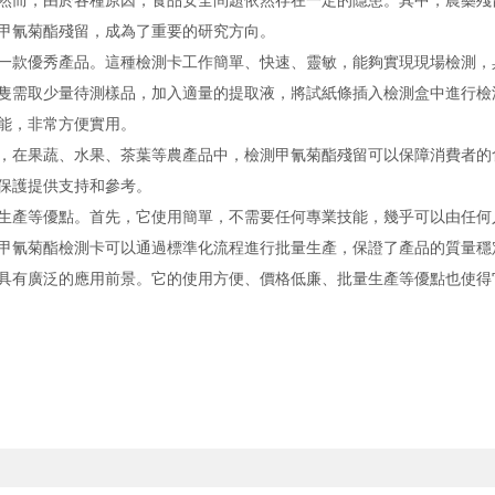
而，由於各種原因，食品安全問題依然存在一定的隱患。其中，農藥殘
甲氰菊酯殘留，成為了重要的研究方向。
一款優秀產品。這種檢測卡工作簡單、快速、靈敏，能夠實現現場檢測，
需取少量待測樣品，加入適量的提取液，將試紙條插入檢測盒中進行檢
能，非常方便實用。
在果蔬、水果、茶葉等農產品中，檢測甲氰菊酯殘留可以保障消費者的
保護提供支持和參考。
產等優點。首先，它使用簡單，不需要任何專業技能，幾乎可以由任何
甲氰菊酯檢測卡可以通過標準化流程進行批量生產，保證了產品的質量穩
有廣泛的應用前景。它的使用方便、價格低廉、批量生產等優點也使得