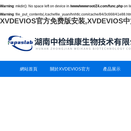
Warning
: mkdir(): No space left on device in
/www/wwwroot/Z4.com/func.php
on l
Warning
: file_put_contents(./cachefile_yuan/hnhtlc.com/cache/84/3c668/41e88.html)
XVDEVIOS官方免费版安装,XVDEVIOS
網站首頁
關於XVDEVIOS官方
產品展示
免费版安装