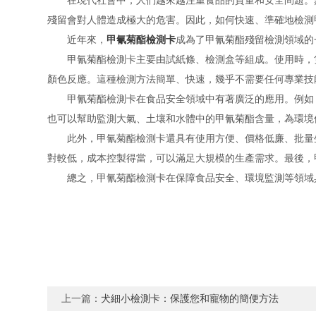
在現代社會中，人們越來越注重食品的質量和安全問題。然
殘留會對人體造成極大的危害。因此，如何快速、準確地檢測
近年來，
甲氰菊酯檢測卡
成為了甲氰菊酯殘留檢測領域的
甲氰菊酯檢測卡主要由試紙條、檢測盒等組成。使用時，隻
顏色反應。這種檢測方法簡單、快速，幾乎不需要任何專業技
甲氰菊酯檢測卡在食品安全領域中有著廣泛的應用。例如，
也可以幫助監測大氣、土壤和水體中的甲氰菊酯含量，為環境
此外，甲氰菊酯檢測卡還具有使用方便、價格低廉、批量生
對較低，成本控製得當，可以滿足大規模的生產需求。最後，
總之，甲氰菊酯檢測卡在保障食品安全、環境監測等領域具
上一篇：
犬細小檢測卡：保護您和寵物的簡便方法